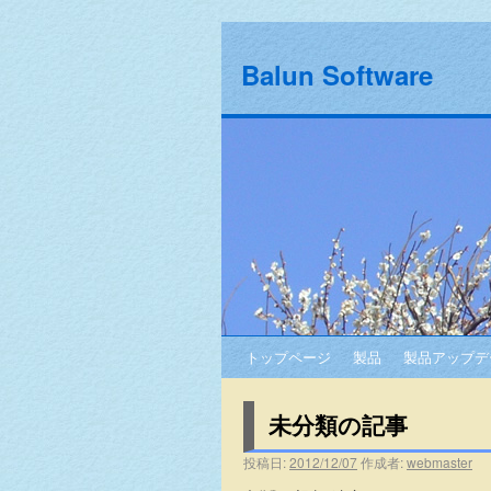
Balun Software
トップページ
製品
製品アップデ
未分類の記事
投稿日:
2012/12/07
作成者:
webmaster