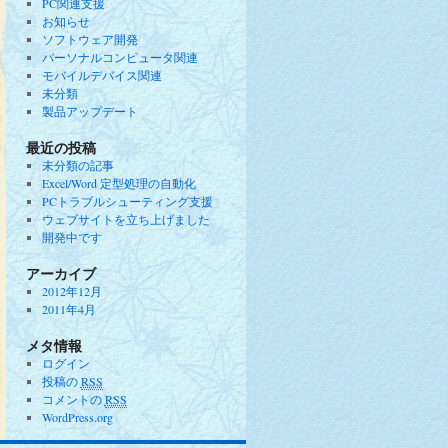
PC関連支援
お知らせ
ソフトウェア開発
パーソナルコンピュータ関連
モバイルデバイス関連
未分類
製品アップデート
最近の投稿
未分類の記事
Excel/Word 定型処理の自動化
PCトラブルシューティング支援
ウェブサイトを立ち上げました
開発中です
アーカイブ
2012年12月
2011年4月
メタ情報
ログイン
投稿の
RSS
コメントの
RSS
WordPress.org