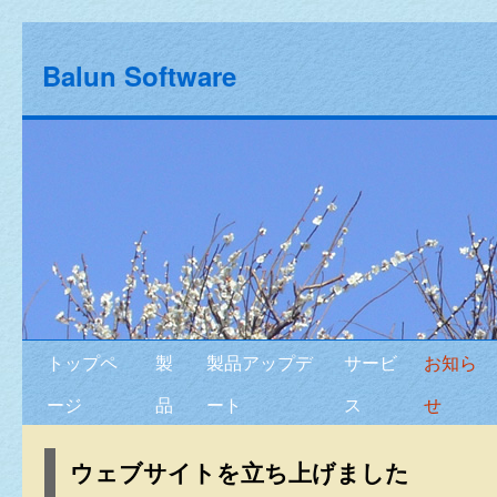
Balun Software
トップペ
製
製品アップデ
サービ
お知ら
ージ
品
ート
ス
せ
ウェブサイトを立ち上げました